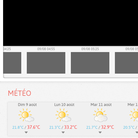
8 04:25
09/08 04:55
09/08 05:25
09/08 0
MÉTÉO
Dim 9 août
Lun 10 août
Mar 11 août
Mer 1
37.6°C
33.2°C
32.9°C
21.8°C
/
21.3°C
/
21.7°C
/
20.5°C
/