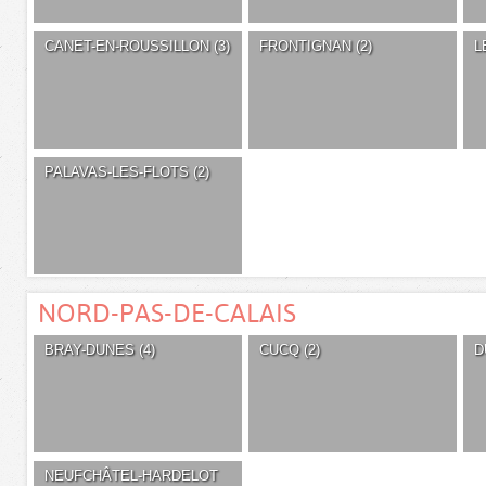
CANET-EN-ROUSSILLON (3)
FRONTIGNAN (2)
L
PALAVAS-LES-FLOTS (2)
NORD-PAS-DE-CALAIS
BRAY-DUNES (4)
CUCQ (2)
D
NEUFCHÂTEL-HARDELOT