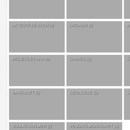
LA TESTE-DE-BUCH (4)
LACANAU (5)
M
MOLIETS-ET-MAA (6)
ONDRES (2)
S
SANGUINET (5)
SEIGNOSSE (5)
S
SOULAC-SUR-MER (2)
VENDAYS-MONTALIVET (4)