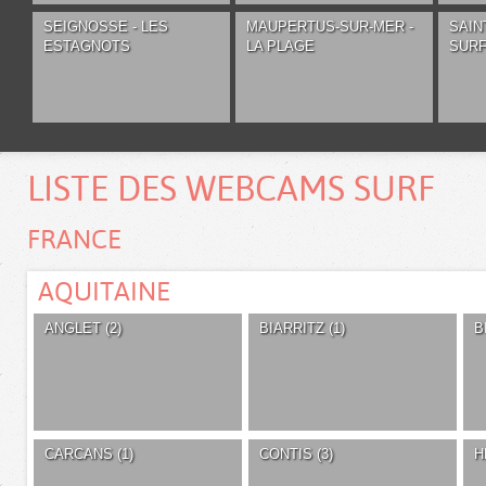
SEIGNOSSE - LES
MAUPERTUS-SUR-MER -
SAIN
ESTAGNOTS
LA PLAGE
SUR
LISTE DES WEBCAMS SURF
FRANCE
AQUITAINE
ANGLET (2)
BIARRITZ (1)
B
CARCANS (1)
CONTIS (3)
H