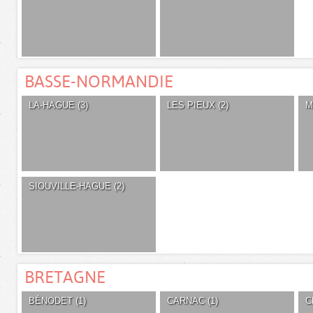
BASSE-NORMANDIE
LA-HAGUE (3)
LES PIEUX (2)
M
SIOUVILLE-HAGUE (2)
BRETAGNE
BÉNODET (1)
CARNAC (1)
C