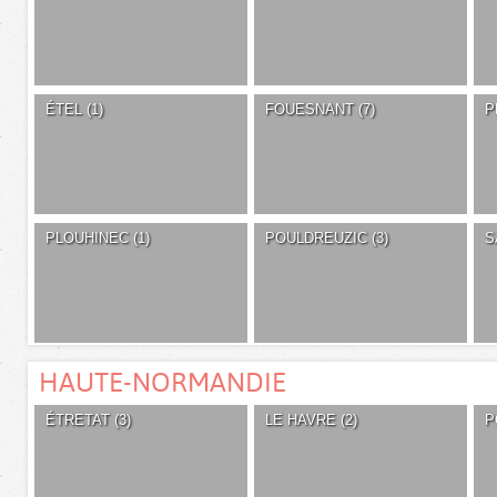
ÉTEL (1)
FOUESNANT (7)
P
PLOUHINEC (1)
POULDREUZIC (3)
S
HAUTE-NORMANDIE
ÉTRETAT (3)
LE HAVRE (2)
P