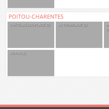
POITOU-CHARENTES
CHÂTELAILLON-PLAGE (2)
LA TREMBLADE (1)
M
(2
ROYAN (1)