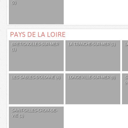
(2)
PAYS DE LA LOIRE
BRETIGNOLLES-SUR-MER
LA TRANCHE-SUR-MER (1)
L
(1)
LES SABLES-D'OLONNE (4)
LONGEVILLE-SUR-MER (8)
S
(4
SAINT-GILLES-CROIX-DE-
VIE (1)