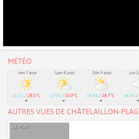
MÉTÉO
Ven 7 août
Sam 8 août
Dim 9 août
Lun 1
28.5°C
33.0°C
28.7°C
15.1°C
/
17.5°C
/
19.8°C
/
19.4°C
/
AUTRES VUES DE CHÂTELAILLON-PLAG
LE PORT