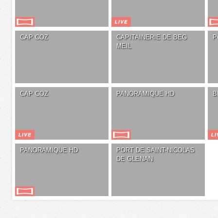
CAP COZ
CAPITAINERIE DE BEG
P
MEIL
CAP COZ
PANORAMIQUE HD
B
PANORAMIQUE HD
PORT DE SAINT-NICOLAS
DE GLENAN