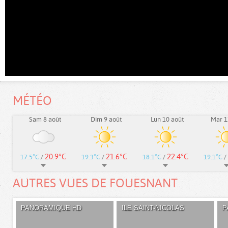
MÉTÉO
Sam 8 août
Dim 9 août
Lun 10 août
Mar 1
20.9°C
21.6°C
22.4°C
17.5°C
/
19.3°C
/
18.1°C
/
19.1°C
/
AUTRES VUES DE FOUESNANT
PANORAMIQUE HD
ILE SAINT-NICOLAS
P