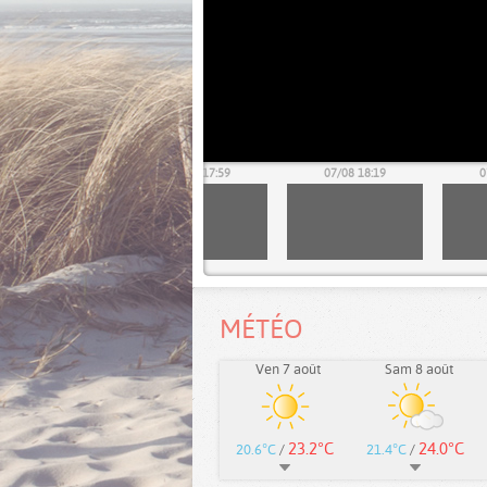
07/08 17:39
07/08 17:59
07/08 18:19
0
MÉTÉO
Ven 7 août
Sam 8 août
23.2°C
24.0°C
20.6°C
/
21.4°C
/