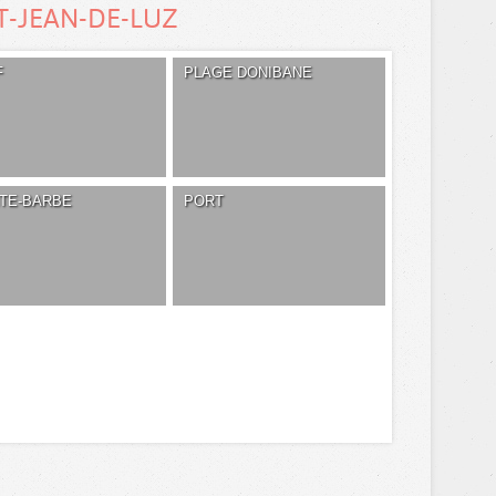
T-JEAN-DE-LUZ
F
PLAGE DONIBANE
NTE-BARBE
PORT