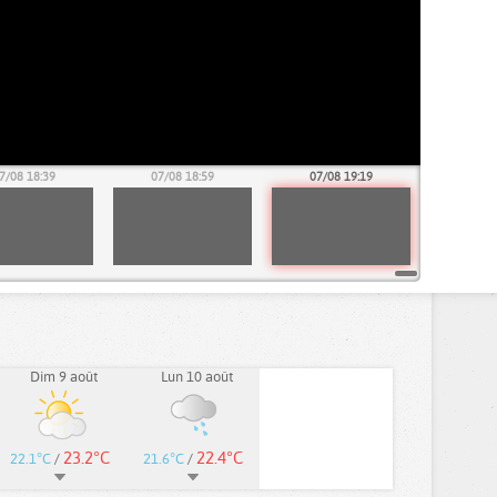
7/08 18:39
07/08 18:59
07/08 19:19
Dim 9 août
Lun 10 août
23.2°C
22.4°C
22.1°C
/
21.6°C
/