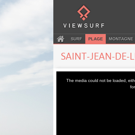
SURF
PLAGE
MONTAGNE
SAINT-JEAN-DE-
This
is
The media could not be loaded, eith
a
modal
fo
window.