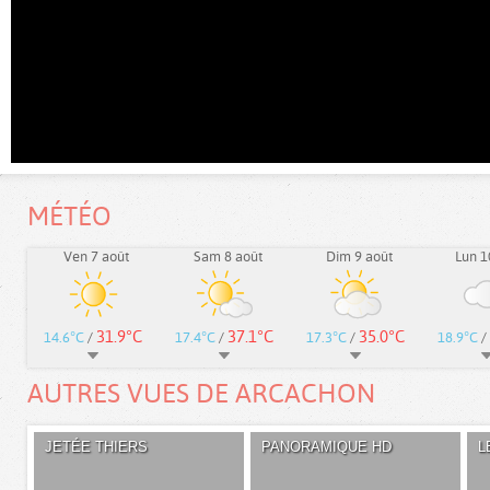
MÉTÉO
Ven 7 août
Sam 8 août
Dim 9 août
Lun 1
31.9°C
37.1°C
35.0°C
14.6°C
/
17.4°C
/
17.3°C
/
18.9°C
/
AUTRES VUES DE ARCACHON
JETÉE THIERS
PANORAMIQUE HD
L