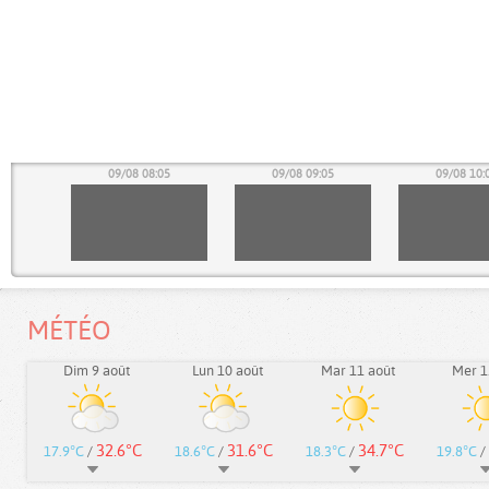
05
09/08 08:05
09/08 09:05
09/08 10:
MÉTÉO
Dim 9 août
Lun 10 août
Mar 11 août
Mer 1
32.6°C
31.6°C
34.7°C
17.9°C
/
18.6°C
/
18.3°C
/
19.8°C
/