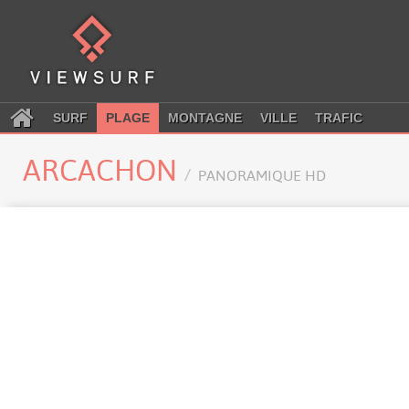
SURF
PLAGE
MONTAGNE
VILLE
TRAFIC
ARCACHON
PANORAMIQUE HD