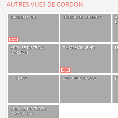
AUTRES VUES DE CORDON
PANORAMIQUE
TÉLÉSKI DE L'HERNEY
A
L
ARRIVÉE PISTE DU
PANORAMIQUE HD
L
DARBELIN
LA PLACE
L'ÉGLISE BAROQUE
P
ARRIVÉE PISTE DES
CONVERSES