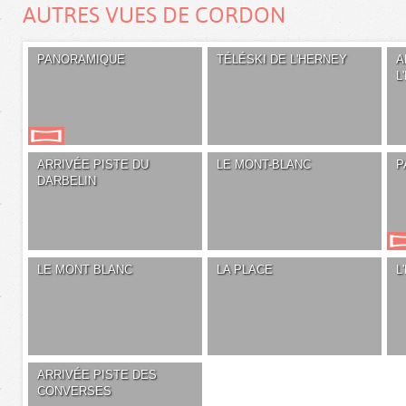
AUTRES VUES DE CORDON
PANORAMIQUE
TÉLÉSKI DE L'HERNEY
A
L
ARRIVÉE PISTE DU
LE MONT-BLANC
P
DARBELIN
LE MONT BLANC
LA PLACE
L
ARRIVÉE PISTE DES
CONVERSES