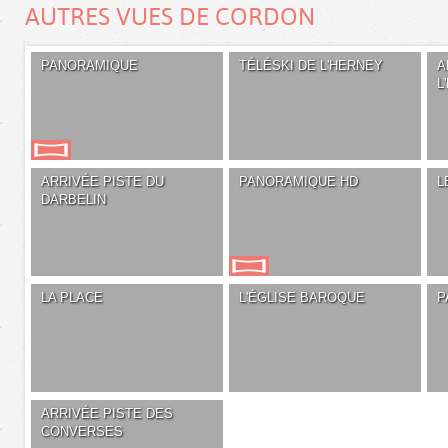
AUTRES VUES DE CORDON
PANORAMIQUE
TÉLÉSKI DE L'HERNEY
A
L
ARRIVÉE PISTE DU
PANORAMIQUE HD
L
DARBELIN
LA PLACE
L'ÉGLISE BAROQUE
P
ARRIVÉE PISTE DES
CONVERSES