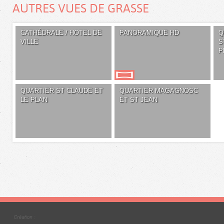
AUTRES VUES DE GRASSE
CATHÉDRALE / HOTEL DE
PANORAMIQUE HD
Q
VILLE
S
P
QUARTIER ST CLAUDE ET
QUARTIER MAGAGNOSC
LE PLAN
ET ST JEAN