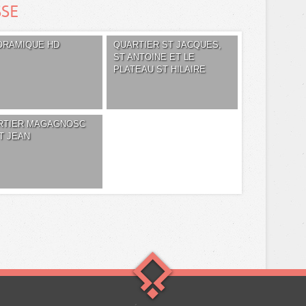
SSE
ORAMIQUE HD
QUARTIER ST JACQUES,
ST ANTOINE ET LE
PLATEAU ST HILAIRE
RTIER MAGAGNOSC
T JEAN