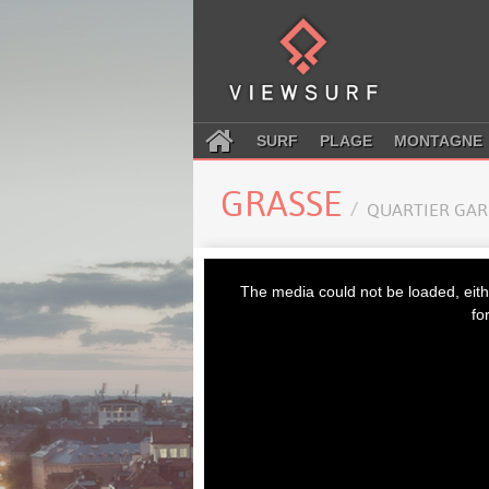
SURF
PLAGE
MONTAGNE
GRASSE
QUARTIER GAR
This
is
The media could not be loaded, eith
a
modal
fo
window.