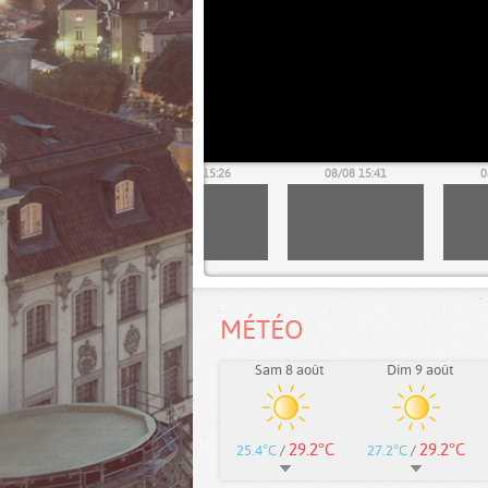
08/08 15:11
08/08 15:26
08/08 15:41
0
MÉTÉO
Sam 8 août
Dim 9 août
29.2°C
29.2°C
25.4°C
/
27.2°C
/