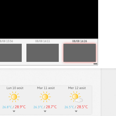
8/08 15:56
08/08 16:11
08/08 16:26
Lun 10 août
Mar 11 août
Mer 12 août
28.9°C
28.7°C
28.5°C
26.8°C
/
26.3°C
/
26.5°C
/