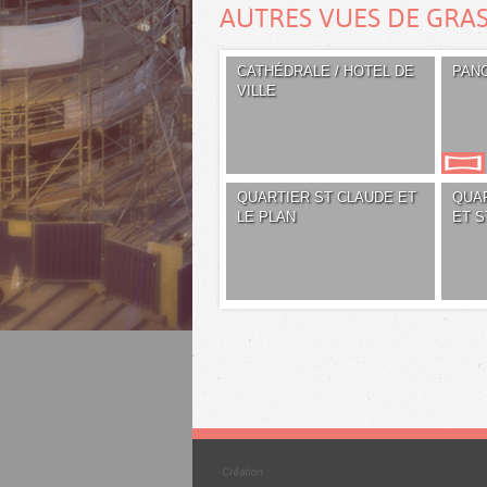
AUTRES VUES DE GRA
CATHÉDRALE / HOTEL DE
PAN
VILLE
QUARTIER ST CLAUDE ET
QUA
LE PLAN
ET S