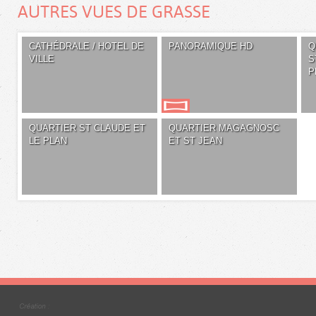
AUTRES VUES DE GRASSE
CATHÉDRALE / HOTEL DE
PANORAMIQUE HD
Q
VILLE
S
P
QUARTIER ST CLAUDE ET
QUARTIER MAGAGNOSC
LE PLAN
ET ST JEAN