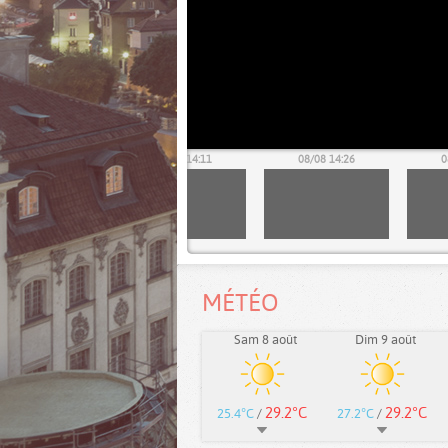
08/08 13:56
08/08 14:11
08/08 14:26
0
MÉTÉO
Sam 8 août
Dim 9 août
29.2°C
29.2°C
25.4°C
/
27.2°C
/