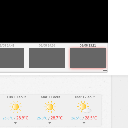
8/08 14:41
08/08 14:56
08/08 15:11
Lun 10 août
Mar 11 août
Mer 12 août
28.9°C
28.7°C
28.5°C
26.8°C
/
26.3°C
/
26.5°C
/