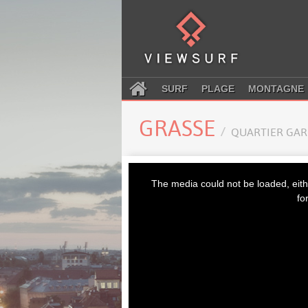
SURF
PLAGE
MONTAGNE
GRASSE
QUARTIER GAR
This
is
The media could not be loaded, eith
a
modal
fo
window.