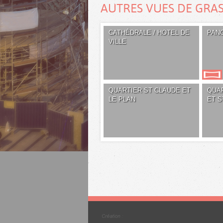
AUTRES VUES DE GRA
CATHÉDRALE / HOTEL DE
PAN
VILLE
QUARTIER ST CLAUDE ET
QUA
LE PLAN
ET S