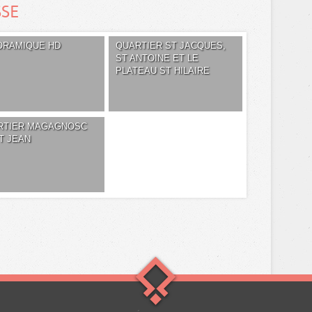
SSE
ORAMIQUE HD
QUARTIER ST JACQUES,
ST ANTOINE ET LE
PLATEAU ST HILAIRE
RTIER MAGAGNOSC
T JEAN