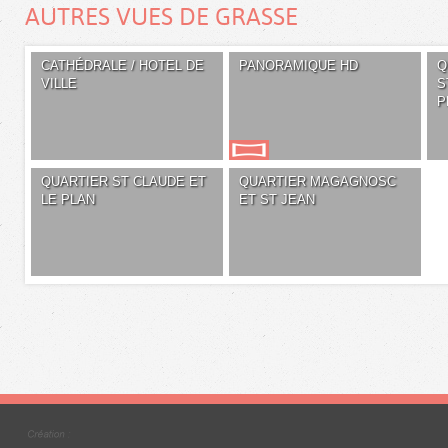
AUTRES VUES DE GRASSE
CATHÉDRALE / HOTEL DE
PANORAMIQUE HD
Q
VILLE
S
P
QUARTIER ST CLAUDE ET
QUARTIER MAGAGNOSC
LE PLAN
ET ST JEAN