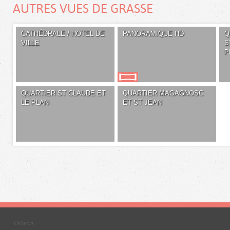
AUTRES VUES DE GRASSE
CATHÉDRALE / HOTEL DE
PANORAMIQUE HD
Q
VILLE
S
P
QUARTIER ST CLAUDE ET
QUARTIER MAGAGNOSC
LE PLAN
ET ST JEAN