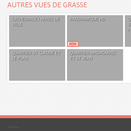
AUTRES VUES DE GRASSE
CATHÉDRALE / HOTEL DE
PANORAMIQUE HD
Q
VILLE
S
P
QUARTIER ST CLAUDE ET
QUARTIER MAGAGNOSC
LE PLAN
ET ST JEAN