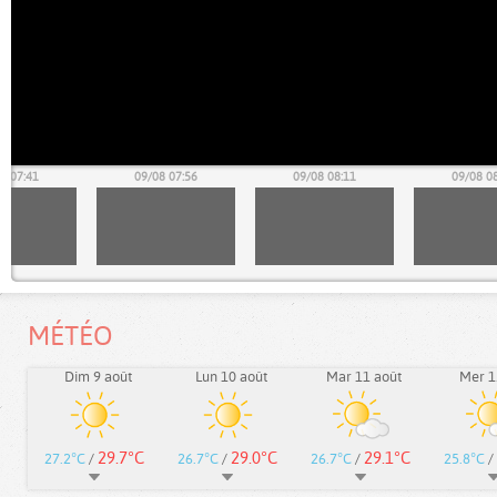
8 07:41
09/08 07:56
09/08 08:11
09/08 0
MÉTÉO
Dim 9 août
Lun 10 août
Mar 11 août
Mer 1
29.7°C
29.0°C
29.1°C
27.2°C
/
26.7°C
/
26.7°C
/
25.8°C
/