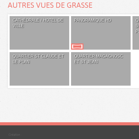
AUTRES VUES DE GRASSE
CATHÉDRALE / HOTEL DE
PANORAMIQUE HD
Q
VILLE
S
P
QUARTIER ST CLAUDE ET
QUARTIER MAGAGNOSC
LE PLAN
ET ST JEAN