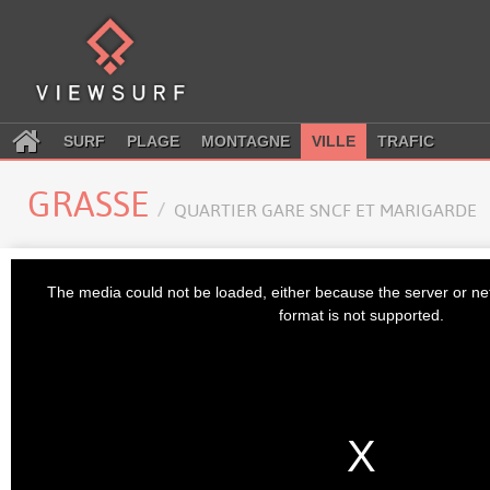
SURF
PLAGE
MONTAGNE
VILLE
TRAFIC
GRASSE
QUARTIER GARE SNCF ET MARIGARDE
This
is
The media could not be loaded, either because the server or ne
a
modal
format is not supported.
window.