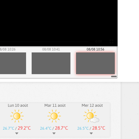
8/08 10:26
08/08 10:41
08/08 10:56
Lun 10 août
Mar 11 août
Mer 12 août
29.2°C
28.7°C
28.5°C
26.7°C
/
26.4°C
/
26.5°C
/