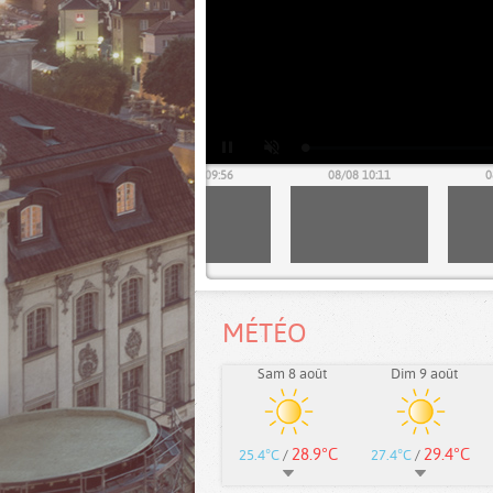
08/08 09:41
08/08 09:56
08/08 10:11
0
MÉTÉO
Sam 8 août
Dim 9 août
28.9°C
29.4°C
25.4°C
/
27.4°C
/