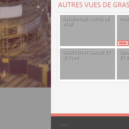
AUTRES VUES DE GRA
CATHÉDRALE / HOTEL DE
PAN
VILLE
QUARTIER ST CLAUDE ET
QUA
LE PLAN
ET S