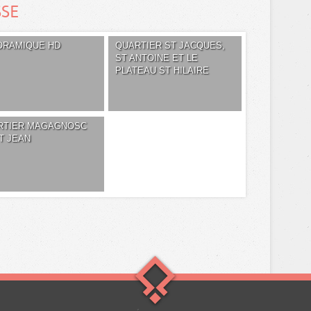
SSE
ORAMIQUE HD
QUARTIER ST JACQUES,
ST ANTOINE ET LE
PLATEAU ST HILAIRE
RTIER MAGAGNOSC
T JEAN