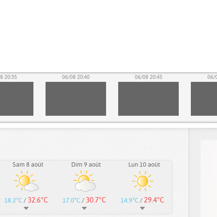
8 20:35
06/08 20:40
06/08 20:45
06/
Sam 8 août
Dim 9 août
Lun 10 août
32.6°C
30.7°C
29.4°C
18.2°C
/
17.0°C
/
14.9°C
/