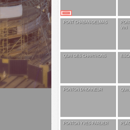
PONT CHABAN-DELMAS
PONT
VIN
QUAI DES CHARTRONS
ESC
PONTON D'HONNEUR
QUI
PONTON YVES PARLIER
PLA