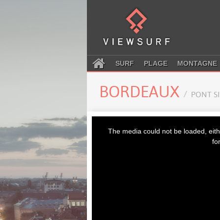
SURF
PLAGE
MONTAGNE
BORDEAUX
PONT SI
This
is
The media could not be loaded, eith
a
modal
fo
window.