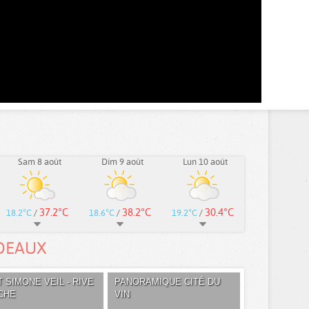
Sam 8 août
Dim 9 août
Lun 10 août
37.2°C
38.2°C
30.4°C
18.2°C
/
18.6°C
/
19.2°C
/
DEAUX
 SIMONE VEIL - RIVE
PANORAMIQUE CITÉ DU
CHE
VIN