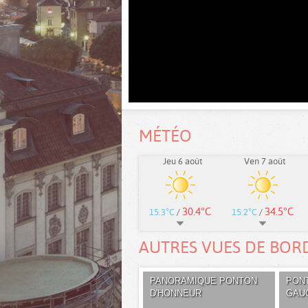
MÉTÉO
Jeu 6 août
Ven 7 août
30.4°C
34.5°C
15.3°C
/
15.2°C
/
AUTRES VUES DE BOR
PANORAMIQUE PONTON
PONT
D'HONNEUR
GAU