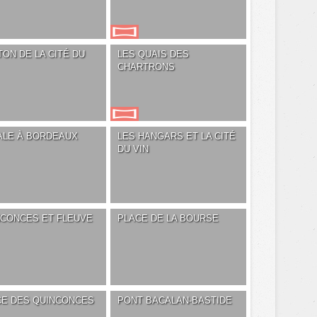
ON DE LA CITÉ DU
LES QUAIS DES
CHARTRONS
ALE À BORDEAUX
LES HANGARS ET LA CITÉ
DU VIN
NCONCES ET FLEUVE
PLACE DE LA BOURSE
CE DES QUINCONCES
PONT BACALAN-BASTIDE