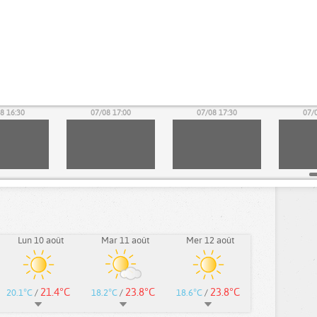
8 16:30
07/08 17:00
07/08 17:30
07/
Lun 10 août
Mar 11 août
Mer 12 août
21.4°C
23.8°C
23.8°C
20.1°C
/
18.2°C
/
18.6°C
/