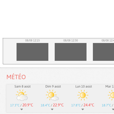
00
08/08 12:15
08/08 12:30
08/08 12:
MÉTÉO
Sam 8 août
Dim 9 août
Lun 10 août
Mar 1
20.9°C
22.9°C
24.4°C
17.3°C
/
18.4°C
/
17.8°C
/
18.7°C
/