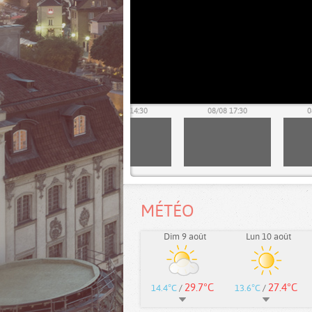
08/08 13:30
08/08 14:30
08/08 17:30
0
MÉTÉO
Dim 9 août
Lun 10 août
29.7°C
27.4°C
14.4°C
/
13.6°C
/