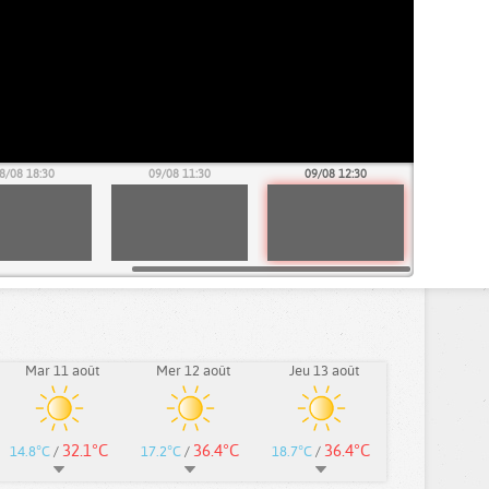
8/08 18:30
09/08 11:30
09/08 12:30
Mar 11 août
Mer 12 août
Jeu 13 août
32.1°C
36.4°C
36.4°C
14.8°C
/
17.2°C
/
18.7°C
/