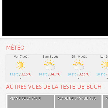
MÉTÉO
Ven 7 août
Sam 8 août
Dim 9 août
Lun 1
32.5°C
34.9°C
32.6°C
15.3°C
/
18.2°C
/
18.6°C
/
18.2°C
/
AUTRES VUES DE LA TESTE-DE-BUCH
PLAGE DE LA SALIE
PLAGE DE LA SALIE SUD
P