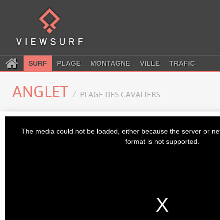
SURF
PLAGE
MONTAGNE
VILLE
TRAFIC
ANGLET
PLAGE DES CAVALIERS
This
is
The media could not be loaded, either because the server or ne
a
modal
format is not supported.
window.