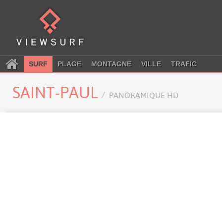
SURF
PLAGE
MONTAGNE
VILLE
TRAFIC
SAINT-PAUL
PANORAMIQUE HD