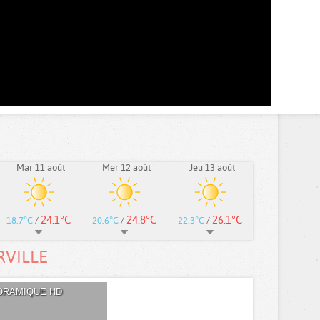
Mar 11 août
Mer 12 août
Jeu 13 août
24.1°C
24.8°C
26.1°C
18.7°C
/
20.6°C
/
22.3°C
/
RVILLE
ORAMIQUE HD