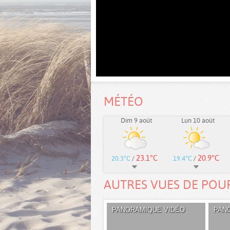
MÉTÉO
Dim 9 août
Lun 10 août
23.1°C
20.9°C
20.3°C
/
19.4°C
/
AUTRES VUES DE POU
PANORAMIQUE VIDÉO
PAN