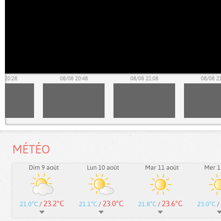
8 20:28
08/08 20:48
08/08 21:08
08/08 2
MÉTÉO
Dim 9 août
Lun 10 août
Mar 11 août
Mer 1
23.2°C
23.0°C
23.6°C
21.0°C
/
21.1°C
/
21.8°C
/
23.0°C
/