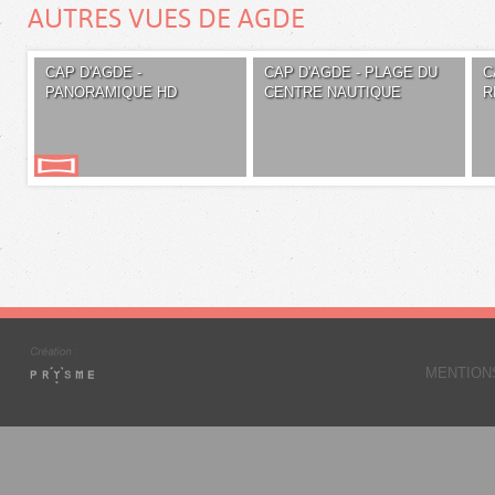
AUTRES VUES DE AGDE
CAP D'AGDE -
CAP D'AGDE - PLAGE DU
C
PANORAMIQUE HD
CENTRE NAUTIQUE
R
MENTION