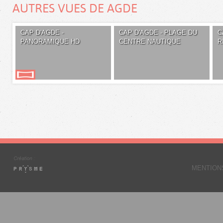
AUTRES VUES DE AGDE
CAP D'AGDE -
CAP D'AGDE - PLAGE DU
C
PANORAMIQUE HD
CENTRE NAUTIQUE
R
MENTION