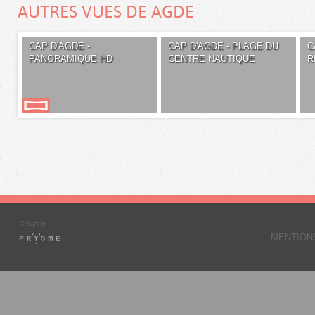
AUTRES VUES DE AGDE
CAP D'AGDE -
CAP D'AGDE - PLAGE DU
C
PANORAMIQUE HD
CENTRE NAUTIQUE
R
MENTION