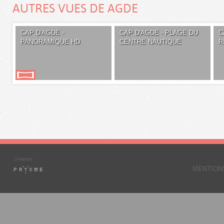
AUTRES VUES DE AGDE
CAP D'AGDE -
CAP D'AGDE - PLAGE DU
C
PANORAMIQUE HD
CENTRE NAUTIQUE
R
MENTION