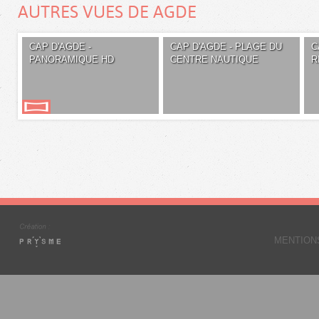
AUTRES VUES DE AGDE
CAP D'AGDE -
CAP D'AGDE - PLAGE DU
C
PANORAMIQUE HD
CENTRE NAUTIQUE
R
MENTION