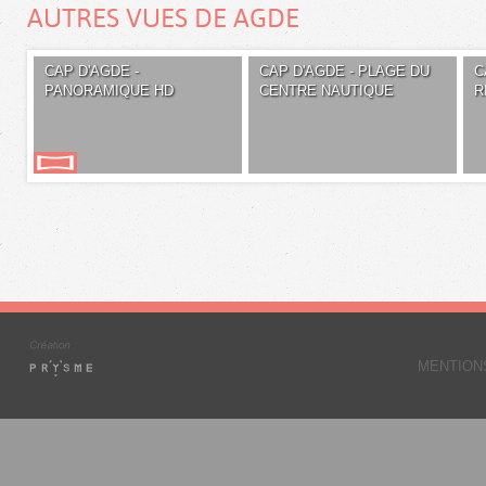
AUTRES VUES DE AGDE
CAP D'AGDE -
CAP D'AGDE - PLAGE DU
C
PANORAMIQUE HD
CENTRE NAUTIQUE
R
MENTION