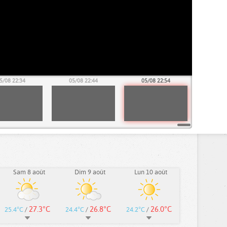
5/08 22:34
05/08 22:44
05/08 22:54
Sam 8 août
Dim 9 août
Lun 10 août
27.3°C
26.8°C
26.0°C
25.4°C
/
24.4°C
/
24.2°C
/