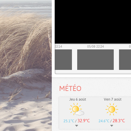
05/08 22:04
05/08 22:14
05/08 22:24
0
MÉTÉO
Jeu 6 août
Ven 7 août
32.9°C
28.3°C
25.1°C
/
24.6°C
/