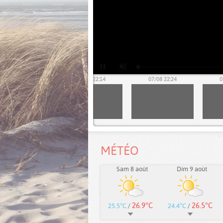
07/08 22:04
07/08 22:14
07/08 22:24
0
MÉTÉO
Sam 8 août
Dim 9 août
26.9°C
26.5°C
25.5°C
/
24.4°C
/