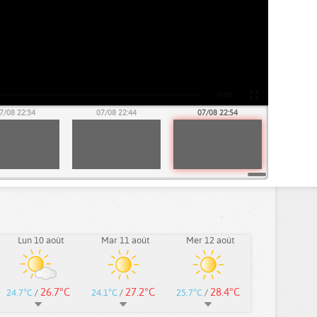
7/08 22:34
07/08 22:44
07/08 22:54
Lun 10 août
Mar 11 août
Mer 12 août
26.7°C
27.2°C
28.4°C
24.7°C
/
24.1°C
/
25.7°C
/