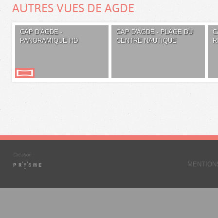
AUTRES VUES DE AGDE
CAP D'AGDE -
CAP D'AGDE - PLAGE DU
C
PANORAMIQUE HD
CENTRE NAUTIQUE
R
MENTION