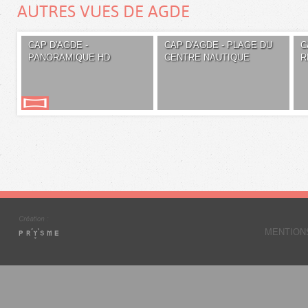
AUTRES VUES DE AGDE
CAP D'AGDE -
CAP D'AGDE - PLAGE DU
C
PANORAMIQUE HD
CENTRE NAUTIQUE
R
MENTION