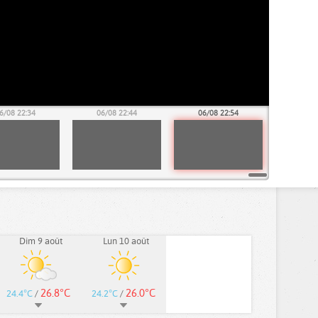
6/08 22:34
06/08 22:44
06/08 22:54
Dim 9 août
Lun 10 août
26.8°C
26.0°C
24.4°C
/
24.2°C
/