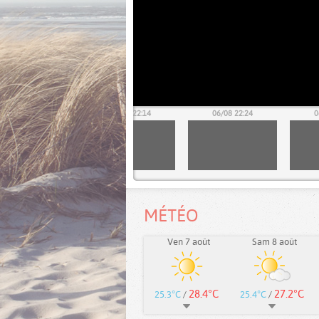
06/08 22:04
06/08 22:14
06/08 22:24
0
MÉTÉO
Ven 7 août
Sam 8 août
28.4°C
27.2°C
25.3°C
/
25.4°C
/