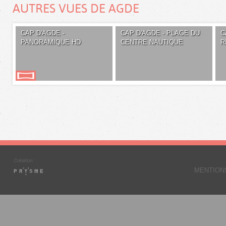
AUTRES VUES DE AGDE
CAP D'AGDE -
CAP D'AGDE - PLAGE DU
C
PANORAMIQUE HD
CENTRE NAUTIQUE
R
MENTION