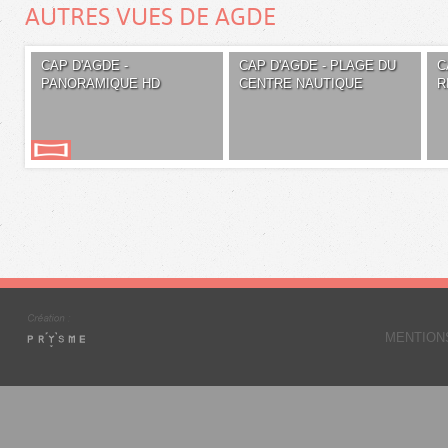
AUTRES VUES DE AGDE
CAP D'AGDE -
CAP D'AGDE - PLAGE DU
C
PANORAMIQUE HD
CENTRE NAUTIQUE
R
MENTION