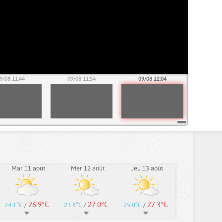
9/08 11:44
09/08 11:54
09/08 12:04
Mar 11 août
Mer 12 août
Jeu 13 août
26.9°C
27.0°C
27.3°C
24.1°C
/
23.8°C
/
25.0°C
/