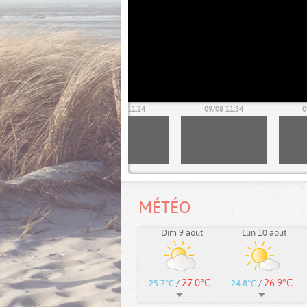
09/08 11:14
09/08 11:24
09/08 11:34
0
MÉTÉO
Dim 9 août
Lun 10 août
27.0°C
26.9°C
25.7°C
/
24.8°C
/