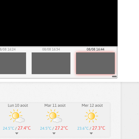
8/08 16:24
08/08 16:34
08/08 16:44
Lun 10 août
Mar 11 août
Mer 12 août
27.4°C
27.2°C
27.3°C
24.5°C
/
24.5°C
/
23.6°C
/