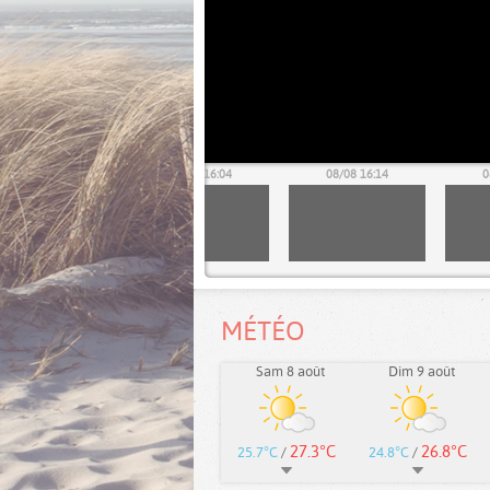
08/08 15:54
08/08 16:04
08/08 16:14
0
MÉTÉO
Sam 8 août
Dim 9 août
27.3°C
26.8°C
25.7°C
/
24.8°C
/