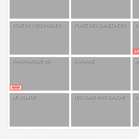
PONTON YVES PARLIER
PLACE DES QUINCONCES
P
PANORAMIQUE HD
GARONNE
M
LE VILLAGE
LES QUAIS RIVE GAUCHE
L