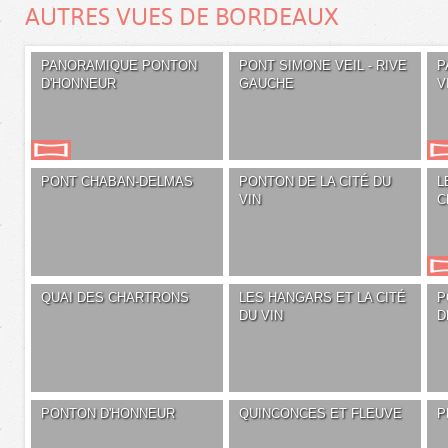
AUTRES VUES DE BORDEAUX
PANORAMIQUE PONTON
PONT SIMONE VEIL - RIVE
P
D'HONNEUR
GAUCHE
V
PONT CHABAN-DELMAS
PONTON DE LA CITÉ DU
L
VIN
C
QUAI DES CHARTRONS
LES HANGARS ET LA CITÉ
P
DU VIN
D
PONTON D'HONNEUR
QUINCONCES ET FLEUVE
P