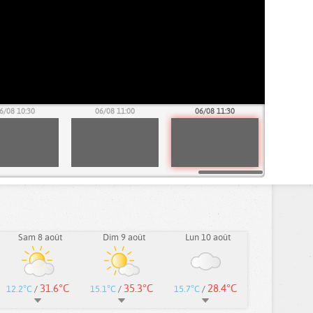
6/08 10:30
06/08 11:00
06/08 11:30
Sam 8 août
Dim 9 août
Lun 10 août
31.6°C
35.3°C
28.4°C
12.2°C
/
15.1°C
/
15.7°C
/