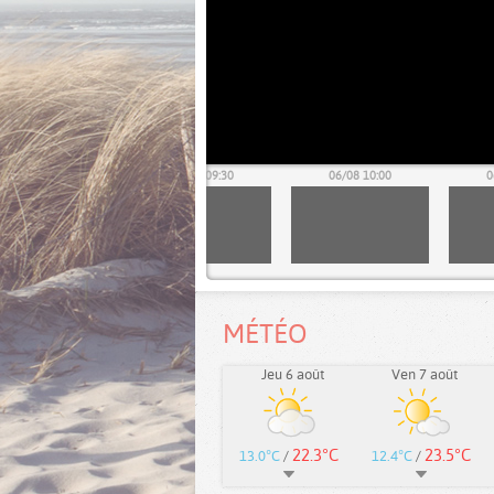
06/08 09:00
06/08 09:30
06/08 10:00
0
MÉTÉO
Jeu 6 août
Ven 7 août
22.3°C
23.5°C
13.0°C
/
12.4°C
/