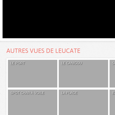
AUTRES VUES DE LEUCATE
LE PORT
LE CANIGOU
S
SPOT CHAR À VOILE
LA PLAGE
B