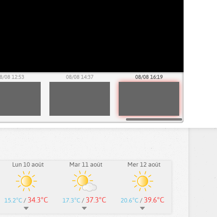
8/08 12:53
08/08 14:37
08/08 16:19
Lun 10 août
Mar 11 août
Mer 12 août
34.3°C
37.3°C
39.6°C
15.2°C
/
17.3°C
/
20.6°C
/