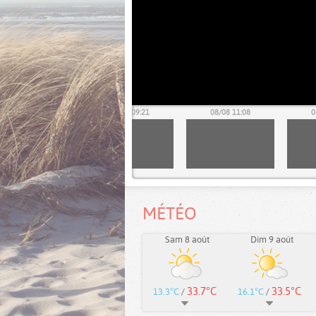
08/08 07:36
08/08 09:21
08/08 11:08
0
MÉTÉO
Sam 8 août
Dim 9 août
33.7°C
33.5°C
13.3°C
/
16.1°C
/