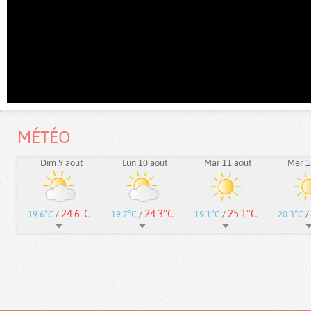
MÉTÉO
Dim 9 août
Lun 10 août
Mar 11 août
Mer 1
24.6°C
24.3°C
25.1°C
19.6°C
/
19.7°C
/
19.1°C
/
20.3°C
/