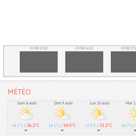
26
07/08 15:26
07/08 16:26
07/08 17:
MÉTÉO
Sam 8 août
Dim 9 août
Lun 10 août
Mar 1
36.2°C
34.0°C
31.2°C
18.1°C
/
18.1°C
/
17.8°C
/
18.7°C
/